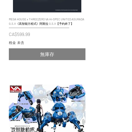
MEGA HOUSE x THREEZERO VA Hi-SPEC UNITED ASURADA
G.S.X《高智能方程式》阿斯拉 G.S.X【予約終了】
價格
CA$599.99
稅金 未含
無庫存