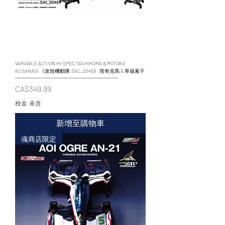
VARIABLE ACTION Hi-SPEC TACHIKOMA & MOTOKO
KUSANAGI 《攻殼機動隊:SAC_2045》 塔奇克馬 & 草薙素子
價格
CA$349.99
稅金 未含
新增至購物車
魂商店限定