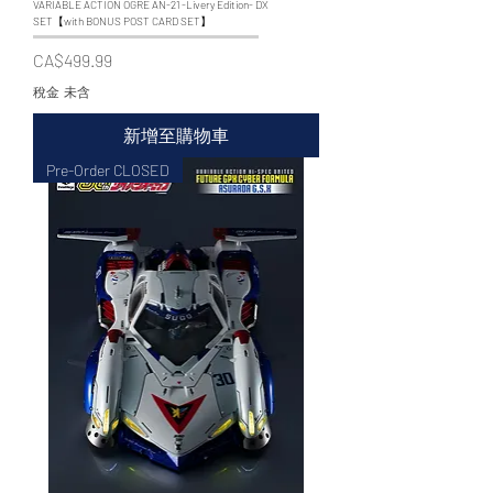
VARIABLE ACTION OGRE AN-21 -Livery Edition- DX
SET【with BONUS POST CARD SET】
價格
CA$499.99
稅金 未含
新增至購物車
Pre-Order CLOSED