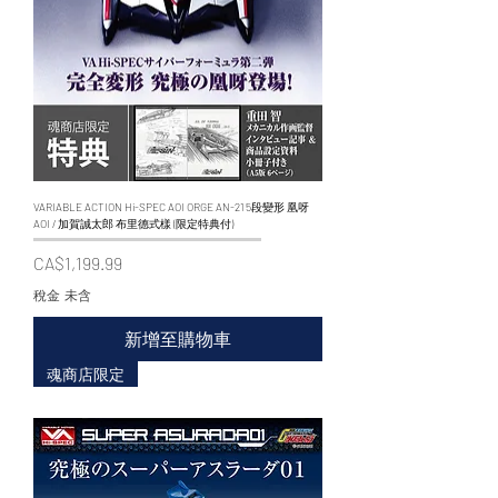
VARIABLE ACTION Hi-SPEC AOI ORGE AN-21 5段變形 凰呀
AOI / 加賀誠太郎 布里德式樣 (限定特典付)
價格
CA$1,199.99
稅金 未含
新增至購物車
魂商店限定