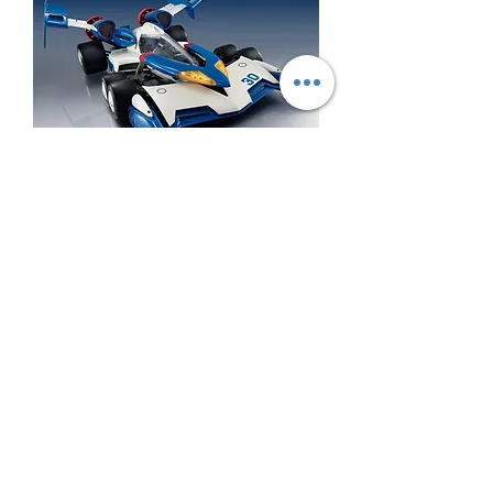
VARIABLE ACTION Hi-SPEC 1/18 SUPER ASURADA 01 超級阿
斯拉/超級雷神 01 (限定特典付)
價格
CA$1,199.99
稅金 未含
新增至購物車
魂商店限定