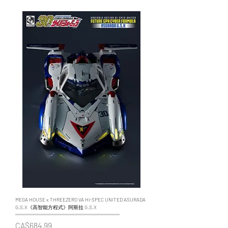
WECHAT 微信諮詢
MEGA HOUSE x THREEZERO VA Hi-SPEC UNITED ASURADA
G.S.X《高智能方程式》阿斯拉 G.S.X
價格
CA$684.99