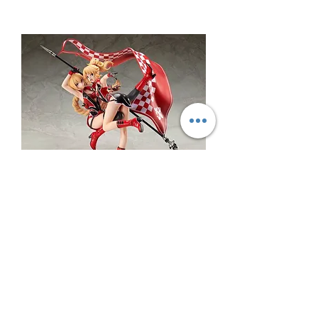
WECHAT 微信諮詢
PLUSONE Fate/Apocryphe 1/7 Jeanne D'Arc &
Morded 貞德 & 莫德雷德 TYPE-MOON RACING
Ver.
價格
CA$529.99
稅金 未含
無庫存