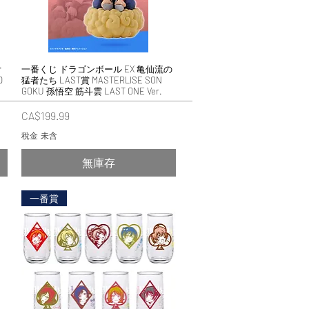
オ
一番くじ ドラゴンボール EX 亀仙流の
快速瀏覽
D
猛者たち LAST賞 MASTERLISE SON
GOKU 孫悟空 筋斗雲 LAST ONE Ver.
價格
CA$199.99
稅金 未含
無庫存
一番賞