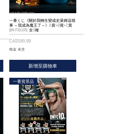
一番くじ《關於我轉生變成史萊姆這檔
快速瀏覽
事 ～我成為魔王了～》A賞+B賞+C賞
BN FIGURE 全3種
價格
CA$599.99
稅金 未含
新增至購物車
一番賞景品