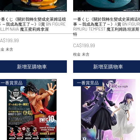
一番くじ《關於我轉生變成史萊姆這檔
快速瀏覽
一番くじ《關於我轉生變成史萊姆這
快速瀏覽
 ～我成為魔王了～》B賞 BN FIGURE
事 ～我成為魔王了～》A賞 BN FIGUR
ILLIM NAVA 魔王蜜莉姆·拿渥
RIMURU TEMPEST 魔王利姆路·坦派斯
特
價格
A$199.99
價格
CA$199.99
金 未含
稅金 未含
新增至購物車
新增至購物車
一番賞景品
一番賞景品