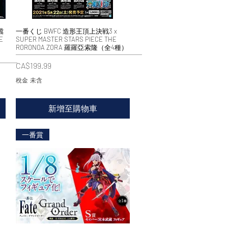
檔
一番くじ BWFC 造形王頂上決戦3 x
快速瀏覽
E
SUPER MASTER STARS PIECE THE
RORONOA ZORA 羅羅亞·索隆（全4種）
價格
CA$199.99
稅金 未含
新增至購物車
一番賞