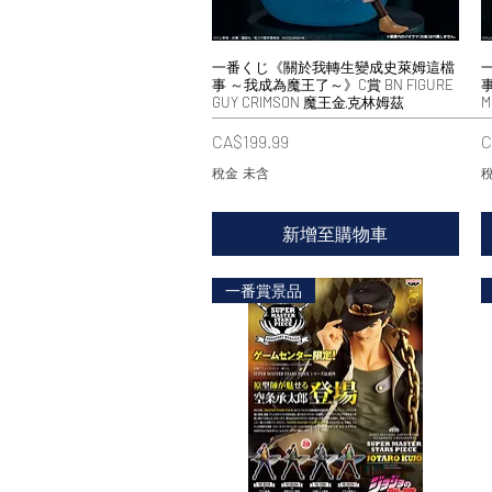
一番くじ《關於我轉生變成史萊姆這檔
快速瀏覽
事 ～我成為魔王了～》C賞 BN FIGURE
事
GUY CRIMSON 魔王金·克林姆茲
M
價格
CA$199.99
C
稅金 未含
稅
新增至購物車
一番賞景品