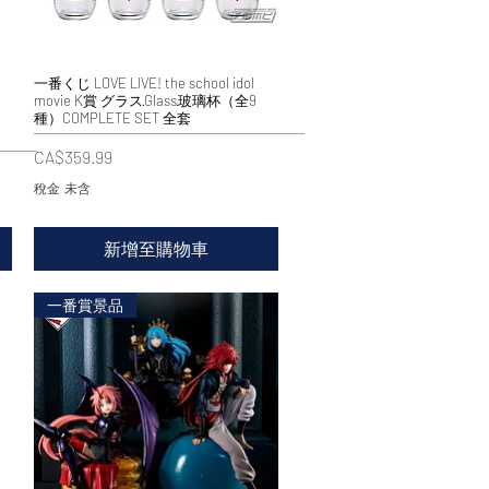
一番くじ LOVE LIVE! the school idol
快速瀏覽
movie K賞 グラス·Glass·玻璃杯（全9
種）COMPLETE SET 全套
價格
CA$359.99
稅金 未含
新增至購物車
一番賞景品