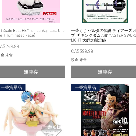
rtScale Bust REM Ichibankuji Last One
快速瀏覽
一番くじ ゼルダの伝説 ティアーズ 
快速瀏覽
er. (Illuminated Face)
ブ ザ キングダム A賞 MASTER SWOR
LIGHT 大師之劍燈飾
價格
A$249.99
價格
CA$399.99
金 未含
稅金 未含
無庫存
無庫存
一番賞景品
一番賞景品