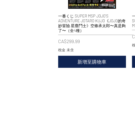
一番くじ SUPER MSP JOJO'S
快速瀏覽
一
ADVENTURE JOTARO KUJO《JOJO的奇
S
妙冒險 星塵鬥士》空條承太郎〜真是夠
M
了〜（全4種）
C
價格
CA$299.99
稅
稅金 未含
新增至購物車