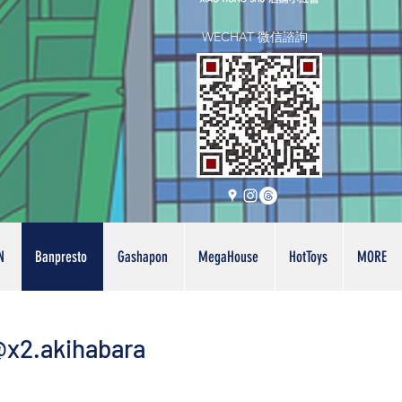
WECHAT 微信諮詢
N
Banpresto
Gashapon
MegaHouse
HotToys
MORE
x2.akihabara