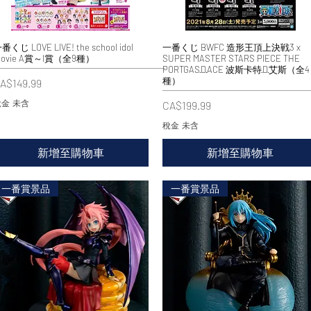
番くじ LOVE LIVE! the school idol
快速瀏覽
一番くじ BWFC 造形王頂上決戦3 x
快速瀏覽
ovie A賞～I賞（全9種）
SUPER MASTER STARS PIECE THE
PORTGAS·D·ACE 波斯卡特·D·艾斯（全4
種）
價格
A$149.99
金 未含
價格
CA$199.99
稅金 未含
新增至購物車
新增至購物車
一番賞景品
一番賞景品