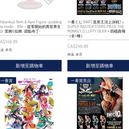
chibankuiji Rem & Ram Figure -pudding
快速瀏覽
一番くじ BWFC造形王頂上決戦3 x
快速瀏覽
 la mode- 《Re：從零開始的異世界生
SUPER MASTER STARS PIECE THE
活》雷姆&拉姆 -甜點布丁-
MONKEY.D.LUFFY GEAR 4 四檔路飛
（全4種）
價格
A$149.99
價格
CA$249.99
金 未含
稅金 未含
新增至購物車
新增至購物車
一番賞
一番賞景品