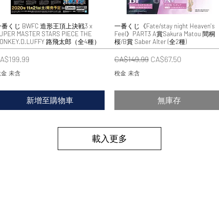
番くじ BWFC 造形王頂上決戦3 x
快速瀏覽
一番くじ《Fate/stay night Heaven's
快速瀏覽
UPER MASTER STARS PIECE THE
Feel》PART3 A賞Sakura Matou 間桐
ONKEY.D.LUFFY 路飛太郎（全4種）
桜/B賞 Saber Alter (全2種)
價格
一般價格
促銷價格
A$199.99
CA$149.99
CA$67.50
金 未含
稅金 未含
新增至購物車
無庫存
載入更多