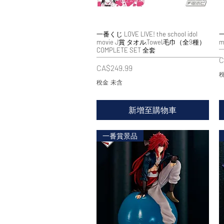
一番くじ LOVE LIVE! the school idol
快速瀏覽
一
movie J賞 タオル·Towel·毛巾（全9種）
m
COMPLETE SET 全套
C
價格
CA$249.99
稅
稅金 未含
新增至購物車
一番賞景品