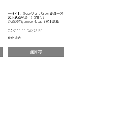
一番くじ《Fate/Grand Order 劍轟一閃‐
快速瀏覽
宮本武蔵登場！》S賞 1/8
SABER/Miyamoto Musashi 宮本武藏
一般價格
促銷價格
CA$149.99
CA$73.50
稅金 未含
無庫存