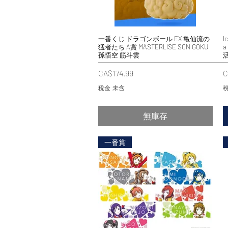
一番くじ ドラゴンボール EX 亀仙流の
快速瀏覽
I
猛者たち A賞 MASTERLISE SON GOKU
a
孫悟空 筋斗雲
價格
CA$174.99
C
稅金 未含
稅
無庫存
一番賞