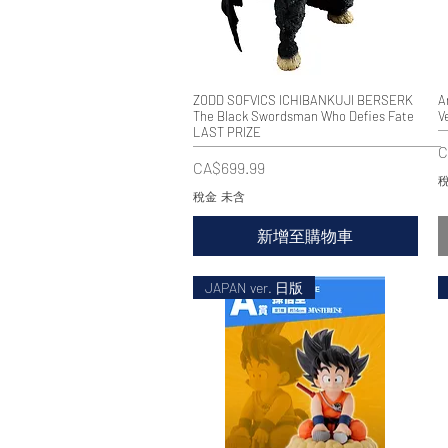
ZODD SOFVICS ICHIBANKUJI BERSERK
快速瀏覽
A
The Black Swordsman Who Defies Fate
V
LAST PRIZE
C
價格
CA$699.99
稅
稅金 未含
新增至購物車
JAPAN ver. 日版