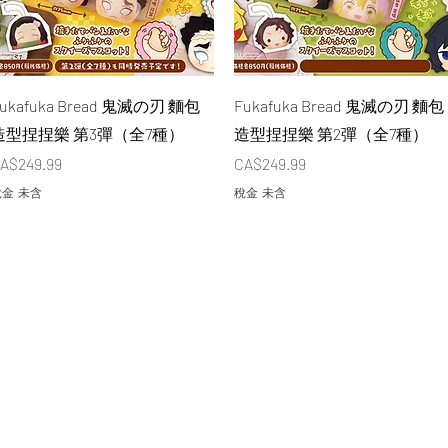
快速瀏覽
快速瀏覽
ukafuka Bread 鬼滅の刃 麵包
Fukafuka Bread 鬼滅の刃 麵包
造型捏捏樂 第3彈（全7種）
造型捏捏樂 第2彈（全7種）
價格
價格
A$249.99
CA$249.99
金 未含
稅金 未含