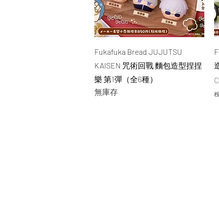
快速瀏覽
Fukafuka Bread JUJUTSU
F
KAISEN 咒術回戰 麵包造型捏捏
樂 第1彈（全6種）
C
無庫存
稅