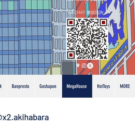
WECHAT 微信諮詢
N
Banpresto
Gashapon
MegaHouse
HotToys
MORE
x2.akihabara