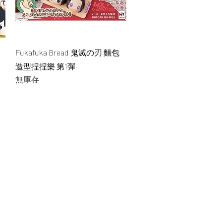
快速瀏覽
Fukafuka Bread 鬼滅の刃 麵包
造型捏捏樂 第1彈
無庫存