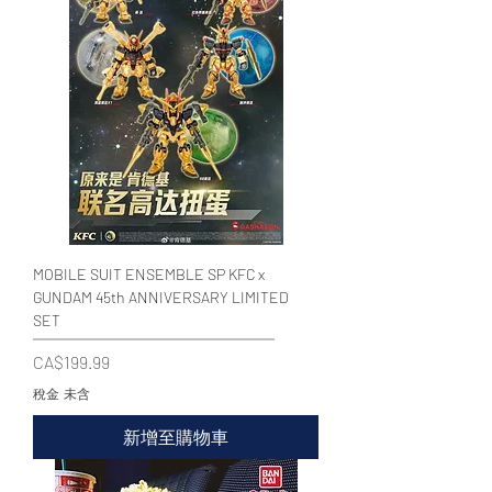
MOBILE SUIT ENSEMBLE SP KFC x
GUNDAM 45th ANNIVERSARY LIMITED
SET
價格
CA$199.99
稅金 未含
新增至購物車