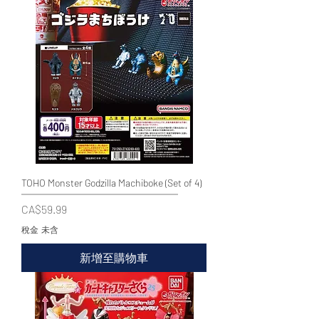
TOHO Monster Godzilla Machiboke (Set of 4)
價格
CA$59.99
稅金 未含
新增至購物車