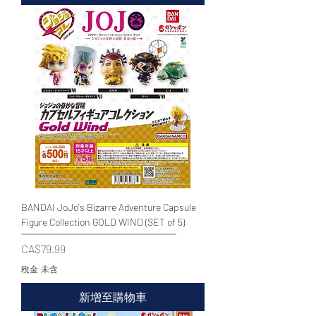
BANDAI JoJo's Bizarre Adventure Capsule
Figure Collection GOLD WIND (SET of 5)
價格
CA$79.99
稅金 未含
新增至購物車