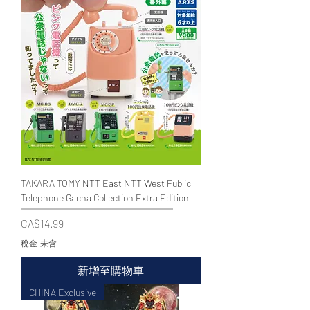
TAKARA TOMY NTT East NTT West Public
Telephone Gacha Collection Extra Edition
價格
CA$14.99
稅金 未含
新增至購物車
CHINA Exclusive