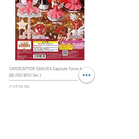
CARDCAPTOR SAKURA Capsule Torso 4
(BLIND BOX Ver.)
價格
CA$29.99
稅金 未含
無庫存
EVENT EXCLUSIVE