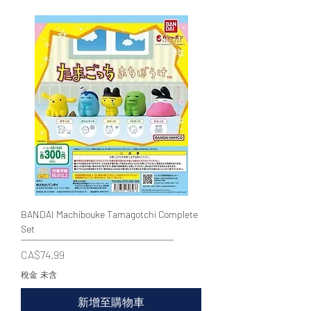
WECHAT 微信諮詢
BANDAI Machibouke Tamagotchi Complete
Set
價格
CA$74.99
稅金 未含
新增至購物車