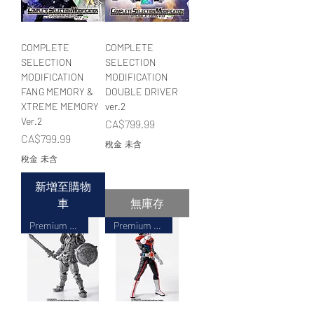
COMPLETE
COMPLETE
SELECTION
SELECTION
MODIFICATION
MODIFICATION
FANG MEMORY &
DOUBLE DRIVER
XTREME MEMORY
ver.2
Ver.2
價格
CA$799.99
價格
CA$799.99
稅金 未含
稅金 未含
新增至購物
車
無庫存
Premium BANDAI LIMITED
Premium BANDAI LIMITED