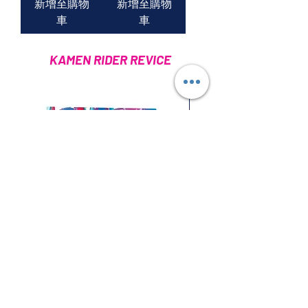
新增至購物
新增至購物
車
車
KAMEN RIDER REVICE
Premium BANDAI 限定
DX GIFFARD REX VISTAMP《假面騎士
DX VISTAMP SELECTION 
REVICE》基夫暴龍罪惡聯動印章
REVICE》罪惡聯動印章套組0
價格
一般價格
CA$89.99