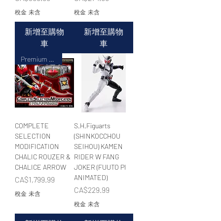
稅金 未含
稅金 未含
新增至購物
新增至購物
車
車
Premium BANDAI LIMITED
COMPLETE
S.H.Figuarts
SELECTION
(SHINKOCCHOU
MODIFICATION
SEIHOU) KAMEN
CHALIC ROUZER &
RIDER W FANG
CHALICE ARROW
JOKER (FUUTO PI
ANIMATED)
價格
CA$1,799.99
價格
CA$229.99
稅金 未含
稅金 未含