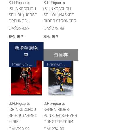
S.H.Figuarts
S.H.Figuarts
(SHINKOCCHOU
(SHINKOCCHOU
SEIHOU) HORSE
SEIHOU) MASKED
ORPHNOCH
RIDER STRONGER
價格
價格
CA$299.99
CA$279.99
稅金 未含
稅金 未含
新增至購物
車
無庫存
Premium BANDAI LIMITED
Premium BANDAI LIMITED
S.H.Figuarts
S.H.Figuarts
(SHINKOCCHOU
KAMEN RIDER
SEIHOU) ARMED
PUNK JACK FEVER
HIBIKI
MONSTER FORM
價格
價格
CA$399.99
CA$274.99