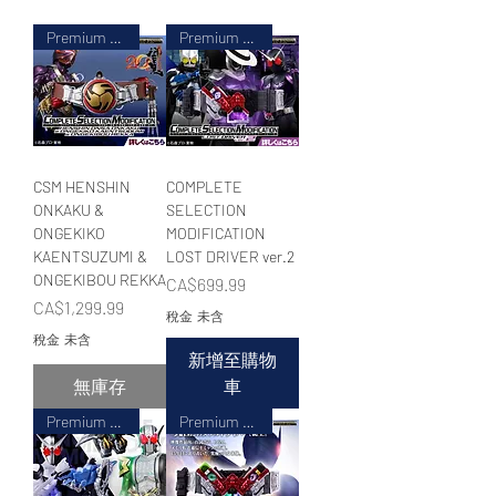
Premium BANDAI LIMITED
Premium BANDAI LIMITED
WECHAT 微信諮詢
CSM HENSHIN
COMPLETE
ONKAKU &
SELECTION
ONGEKIKO
MODIFICATION
KAENTSUZUMI &
LOST DRIVER ver.2
ONGEKIBOU REKKA
價格
CA$699.99
價格
CA$1,299.99
稅金 未含
稅金 未含
新增至購物
無庫存
車
Premium BANDAI LIMITED
Premium BANDAI LIMITED