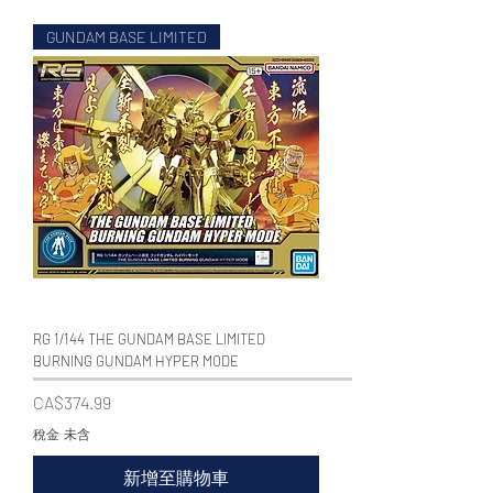
GUNDAM BASE LIMITED
WECHAT 微信諮詢
RG 1/144 THE GUNDAM BASE LIMITED
BURNING GUNDAM HYPER MODE
價格
CA$374.99
稅金 未含
新增至購物車