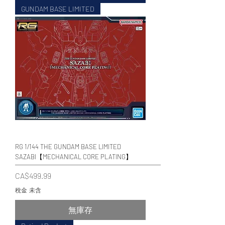
GUNDAM BASE LIMITED
RG 1/144 THE GUNDAM BASE LIMITED
SAZABI【MECHANICAL CORE PLATING】
價格
CA$499.99
稅金 未含
無庫存