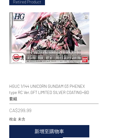
Retired Product
HGUC 1/144 UNICORN GUNDAM 03 PHENEX
type RC Ver.GFT LIMITED SILVER COATING+BD
套組
價格
CA$299.99
稅金 未含
新增至購物車