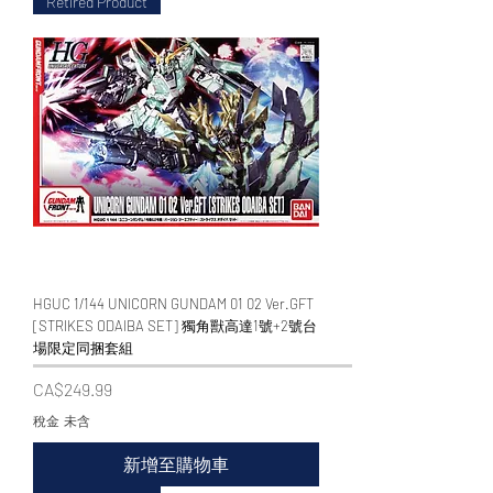
Retired Product
HGUC 1/144 UNICORN GUNDAM 01 02 Ver.GFT
[STRIKES ODAIBA SET] 獨角獸高達1號+2號台
場限定同捆套組
價格
CA$249.99
稅金 未含
新增至購物車