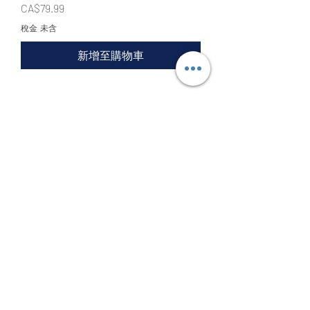
價格
CA$79.99
稅金 未含
新增至購物車
PG UNLEASHED 1/60 RX-93 Nu GUNDAM
價格
CA$999.99