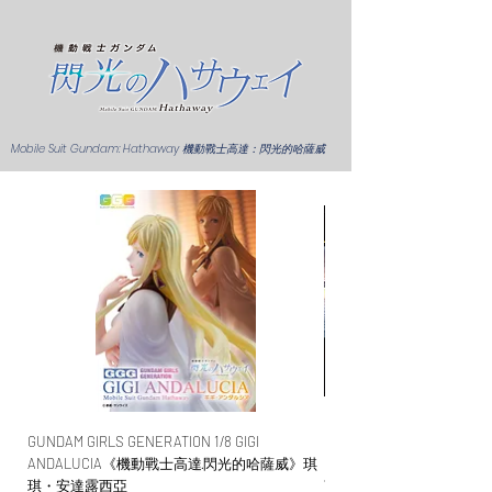
Mobile Suit Gundam: Hathaway 機動戰士高達：閃光的哈薩威
WECHAT 微信諮詢
GUNDAM GIRLS GENERATION 1/8 GIGI
HGUC 1/144 Me02R-F01 M
ANDALUCIA《機動戰士高達·閃光的哈薩威》琪
F01型
琪・安達露西亞