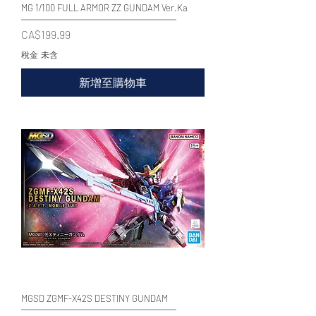
MG 1/100 FULL ARMOR ZZ GUNDAM Ver.Ka
價格
CA$199.99
稅金 未含
新增至購物車
MGSD ZGMF-X42S DESTINY GUNDAM