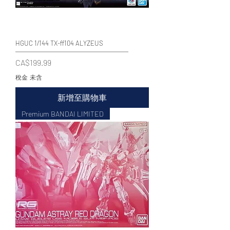
HGUC 1/144 TX-ff104 ALYZEUS
價格
CA$199.99
稅金 未含
新增至購物車
Premium BANDAI LIMITED