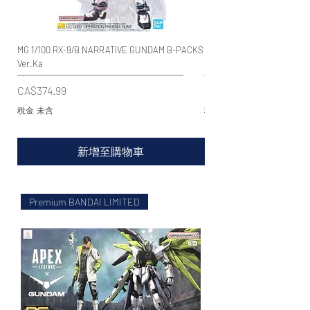
MG 1/100 RX-9/B NARRATIVE GUNDAM B-PACKS
MG BUILD DIVERS 1/100 RX
Ver.Ka
GUNDAM STORMBRINGER P
價格
價格
CA$374.99
CA$249.99
稅金 未含
稅金 未含
新增至購物車
Premium BANDAI LIMITED