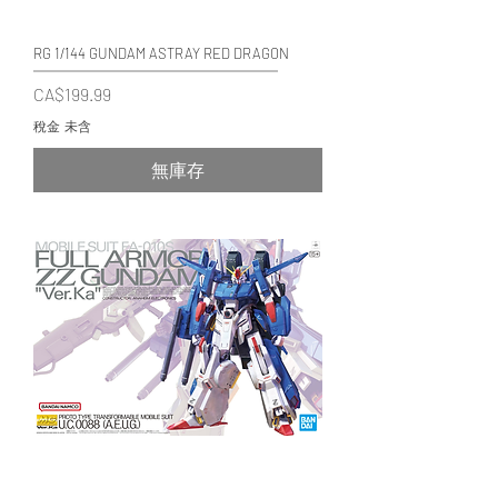
RG 1/144 GUNDAM ASTRAY RED DRAGON
價格
CA$199.99
稅金 未含
無庫存