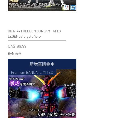
RG 1/144 FREEDOM GUNDAM - APEX
LEGENDS Crypto Ver.-
價格
CA$199.99
稅金 未含
新增至購物車
Premium BANDAI LIMITED