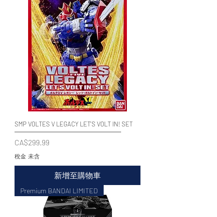
SMP VOLTES V LEGACY LET'S VOLT IN! SET
價格
CA$299.99
稅金 未含
新增至購物車
Premium BANDAI LIMITED