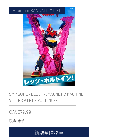
Premium BANDAI LIMITED
WECHAT 微信諮詢
SMP SUPER ELECTROMAGNETIC MACHINE
VOLTES V LET'S VOLT IN! SET
價格
CA$379.99
稅金 未含
新增至購物車