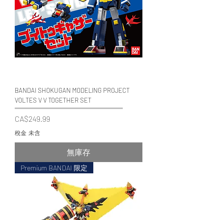
BANDAI SHOKUGAN MODELING PROJECT
VOLTES V V TOGETHER SET
價格
CA$249.99
稅金 未含
無庫存
Premium BANDAI 限定