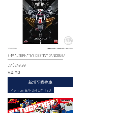
SMP ALTERNATIVE DESTINY DANCOUGA
價格
CA$249.99
稅金 未含
新增至購物車
Premium BANDAI LIMITED