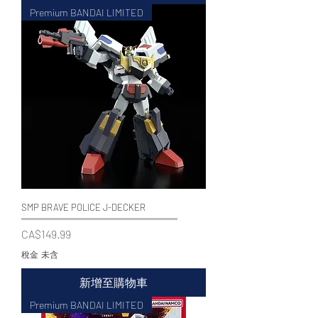
Premium BANDAI LIMITED
SMP BRAVE POLICE J-DECKER
價格
CA$149.99
稅金 未含
新增至購物車
Premium BANDAI LIMITED