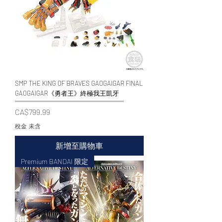
SMP THE KING OF BRAVES GAOGAIGAR FINAL
GAOGAIGAR《勇者王》終極我王凱牙
價格
CA$799.99
稅金 未含
新增至購物車
Premium BANDAI 限定