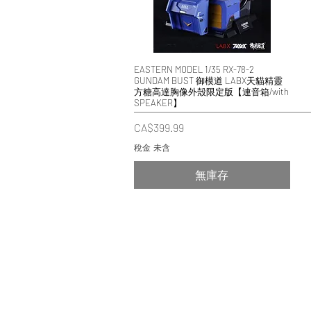
EASTERN MODEL 1/35 RX-78-2
快速瀏覽
GUNDAM BUST 御模道 LABX天貓精靈
方糖高達胸像外殼限定版【連音箱/with
SPEAKER】
價格
CA$399.99
稅金 未含
無庫存