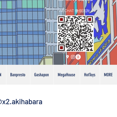
WECHAT 微信諮詢
N
Banpresto
Gashapon
MegaHouse
HotToys
MORE
x2.akihabara