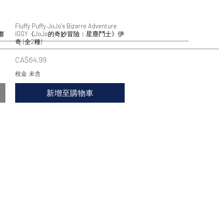
Fluffy Puffy JoJo's Bizarre Adventure
快速瀏覽
嘟
IGGY《JoJo的奇妙冒險：星塵鬥士》伊
奇 (全2種)
價格
CA$64.99
稅金 未含
新增至購物車