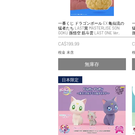
一番くじ ドラゴンボール EX 亀仙流の
快速瀏覽
猛者たち LAST賞 MASTERLISE SON
猛
GOKU 孫悟空 筋斗雲 LAST ONE Ver.
價格
CA$199.99
C
稅金 未含
稅
無庫存
日本限定