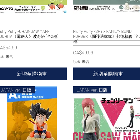
luffy Puffy -CHAINSAW MAN-
快速瀏覽
Fluffy Puffy -SPY x FAMILY- BOND
快速瀏覽
OCHITA《電鋸人》波奇塔 (全2種)
FORGER《間諜過家家》邦德·福傑 (全
種)
價格
A$54.99
價格
CA$49.99
金 未含
稅金 未含
新增至購物車
新增至購物車
JAPAN ver. 日版
JAPAN ver. 日版