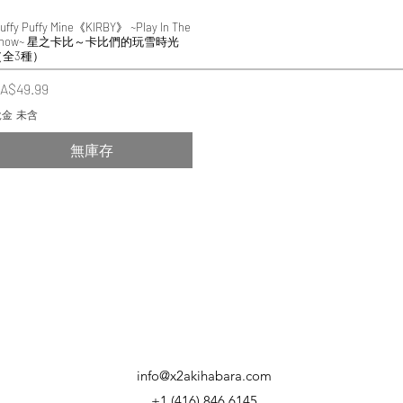
luffy Puffy Mine《KIRBY》 ~Play In The
快速瀏覽
Snow~ 星之卡比～卡比們的玩雪時光
（全3種）
價格
A$49.99
金 未含
無庫存
info@x2akihabara.com
+1 (416) 846 6145