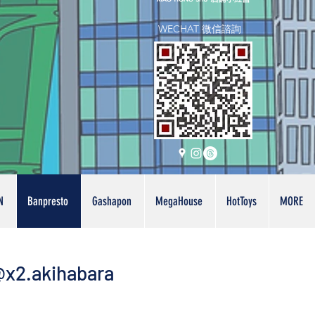
WECHAT 微信諮詢
N
Banpresto
Gashapon
MegaHouse
HotToys
MORE
x2.akihabara