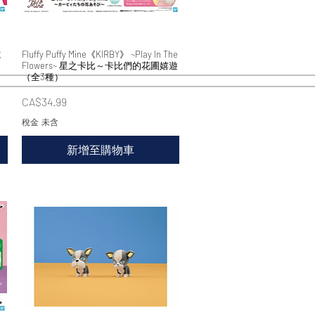
電
Fluffy Puffy Mine《KIRBY》 ~Play In The
快速瀏覽
）
Flowers~ 星之卡比～卡比們的花圃嬉遊
（全3種）
價格
CA$34.99
稅金 未含
新增至購物車