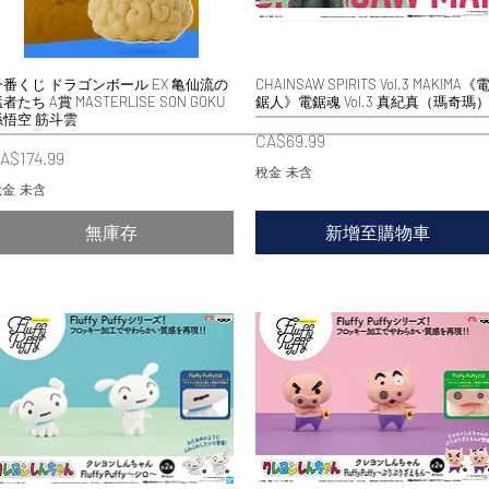
一番くじ ドラゴンボール EX 亀仙流の
快速瀏覽
CHAINSAW SPIRITS Vol.3 MAKIMA《
快速瀏覽
者たち A賞 MASTERLISE SON GOKU
鋸人》電鋸魂 Vol.3 真紀真（瑪奇瑪
孫悟空 筋斗雲
價格
CA$69.99
價格
A$174.99
稅金 未含
金 未含
無庫存
新增至購物車