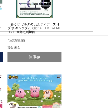
一番くじ ゼルダの伝説 ティアーズ オ
快速瀏覽
2
ブ ザ キングダム A賞 MASTER SWORD
LIGHT 大師之劍燈飾
價格
CA$399.99
稅金 未含
無庫存