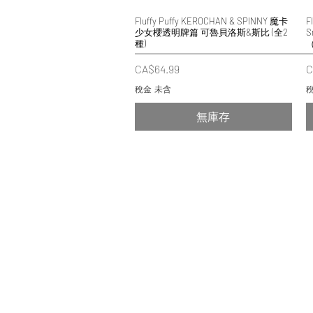
Fluffy Puffy KEROCHAN & SPINNY 魔卡
快速瀏覽
F
少女櫻透明牌篇 可魯貝洛斯&斯比 (全2
種)
價格
CA$64.99
C
稅金 未含
稅
無庫存