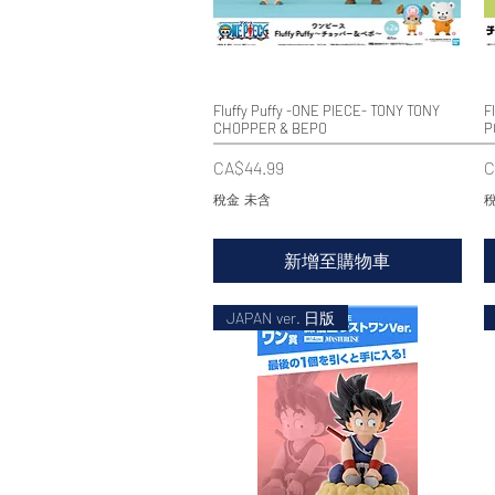
Fluffy Puffy -ONE PIECE- TONY TONY
快速瀏覽
F
CHOPPER & BEPO
P
價格
CA$44.99
C
稅金 未含
稅
新增至購物車
JAPAN ver. 日版