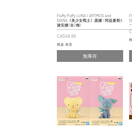
Fluffy Puffy LUNA / ARTMEIS and
快速瀏覽
F
DIANA《美少女戰士》露娜 / 阿提麥斯&
S
黛安娜 (全2種)
C
價格
CA$49.99
稅
稅金 未含
無庫存