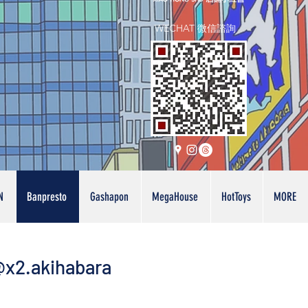
WECHAT 微信諮詢
N
Banpresto
Gashapon
MegaHouse
HotToys
MORE
x2.akihabara