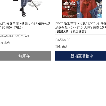
WFC 造型王頂上決戰IV Vol.5 優勝作品
快速瀏覽
BWFC 造型王頂上決戰2 SPECIAL 優
快速瀏覽
ABO 薩波（再版）
紀念作品 MONKEY.D.LUFFY 蒙奇·D·路
/ 路飛太郎（和之國篇）
一般價格
促銷價格
A$49.99
CA$32.49
價格
CA$64.99
金 未含
稅金 未含
無庫存
新增至購物車