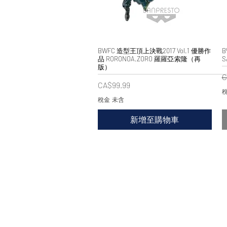
BWFC 造型王頂上決戰2017 Vol.1 優勝作
快速瀏覽
B
品 RORONOA.ZORO 羅羅亞·索隆（再
S
版）
C
價格
CA$99.99
稅
稅金 未含
新增至購物車