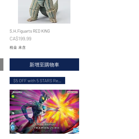
S.H.Figuarts RED KING
快速瀏覽
價格
CA$199.99
稅金 未含
新增至購物車
$5 OFF with 5 STARS Review