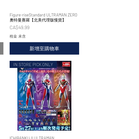
Figure-riseStandard ULTRAMAN ZERO
快速瀏覽
奧特曼賽羅【北美代理版慢貨】
價格
CA$49.99
稅金 未含
新增至購物車
IN STORE PICK ONLY
ICHIBANKUJI ULTRAMAN
快速瀏覽