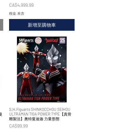
價格
CA$4,999.99
稅金 未含
新增至購物車
S.H.Figuarts SHINKOCCHOU SEIHOU
快速瀏覽
曼
ULTRAMAN TIGA POWER TYPE【真骨
雕製法】奧特曼迪迦 力量形態
價格
CA$99.99