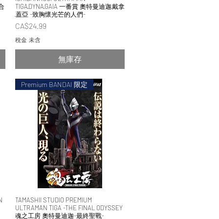
合
TIGA·DYNA·GAIA 一番賞 奧特曼迪迦·戴拿
·蓋亞 -致胸懷光芒的人們-
價格
CA$24.99
稅金 未含
無庫存
Premium BANDAI 限定
N
TAMASHII STUDIO PREMIUM
快速瀏覽
ULTRAMAN TIGA -THE FINAL ODYSSEY
魂之工房 奧特曼迪迦-最終聖戰-