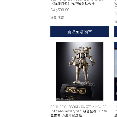
《新·奧特曼》貝塔魔盒點火器
W
價格
CA$399.99
C
稅金 未含
稅
新增至購物車
SOUL OF CHOGOKIN GX-37R KING JOE
快速瀏覽
U
55th Anniversary Ver. 超合金魂GX-37R
5
金古喬 55週年紀念版