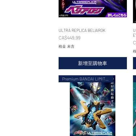
ULTRA REPLICA BELIAROK
快速瀏覽
U
E
價格
CA$449.99
C
稅金 未含
稅
新增至購物車
Premium BANDAI LIMITED