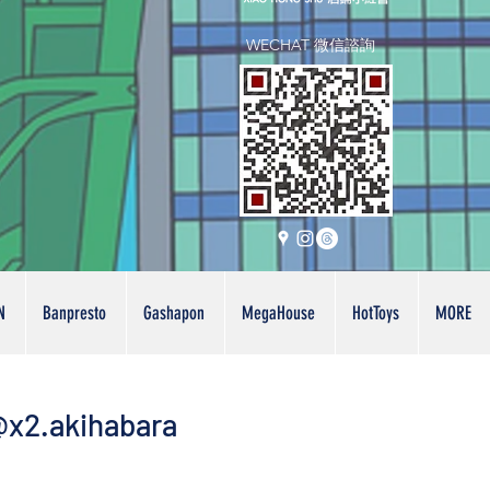
WECHAT 微信諮詢
N
Banpresto
Gashapon
MegaHouse
HotToys
MORE
x2.akihabara