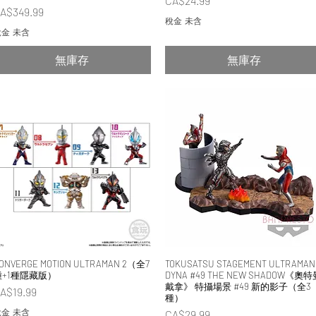
CA$24.99
價格
A$349.99
稅金 未含
金 未含
無庫存
無庫存
ONVERGE MOTION ULTRAMAN 2（全7
快速瀏覽
TOKUSATSU STAGEMENT ULTRAMAN
快速瀏覽
種+1種隱藏版）
DYNA #49 THE NEW SHADOW《奧特
戴拿》 特攝場景 #49 新的影子（全3
價格
A$19.99
種）
金 未含
價格
CA$29.99