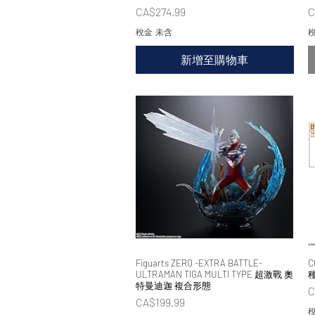
價格
CA$274.99
C
稅金 未含
稅
新增至購物車
Figuarts ZERO -EXTRA BATTLE-
快速瀏覽
C
ULTRAMAN TIGA MULTI TYPE 超激戰 奧
特曼迪迦 複合形態
C
價格
CA$199.99
稅