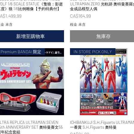
OLF 1/6 SCALE STATUE《隻狼：影逝
ULTRAMAN ZERO 光軌跡 奧特曼賽羅
二度》狼 1/6比例雕像【予約特典付】
金成品模型人偶
價格
價格
A$1,499.99
CA$164.99
金 未含
稅金 未含
新增至購物車
無庫存
Premium BANDAI 限定
IN STORE PICK ONLY
LTRA REPLICA ULTRAMAN SEVEN
快速瀏覽
ICHIBANKUJI S.H.Figuarts ULTRAMA
快速瀏覽
5th ANNIVERSARY SET 奧特曼賽文55
一番賞 S.H.Figuarts 奧特曼
週年紀念套組
價格