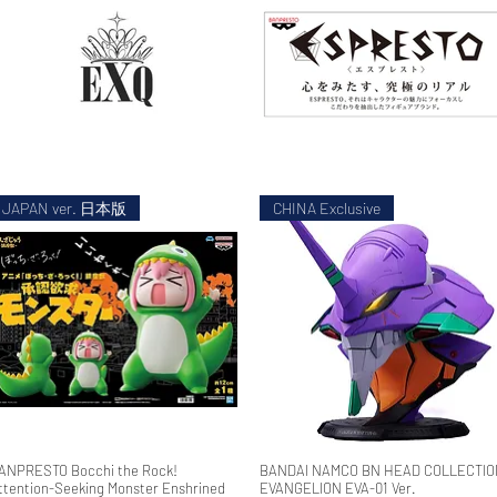
JAPAN ver. 日本版
CHINA Exclusive
ANPRESTO Bocchi the Rock!
快速瀏覽
BANDAI NAMCO BN HEAD COLLECTIO
快速瀏覽
ttention-Seeking Monster Enshrined
EVANGELION EVA-01 Ver.