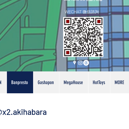
WECHAT 微信諮詢
N
Banpresto
Gashapon
MegaHouse
HotToys
MORE
x2.akihabara