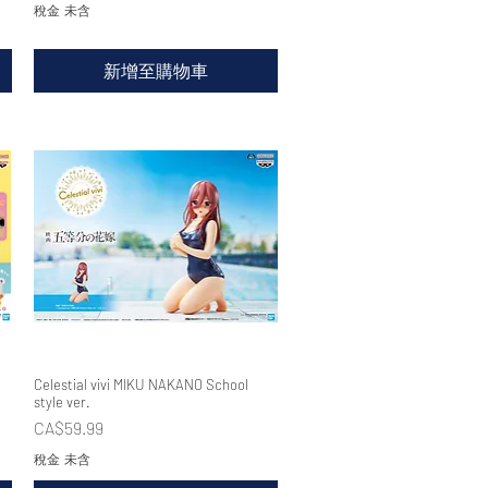
稅金 未含
新增至購物車
Celestial vivi MIKU NAKANO School
快速瀏覽
style ver.
價格
CA$59.99
稅金 未含