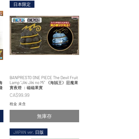
日本限定
BANPRESTO ONE PIECE The Devil Fruit
快速瀏覽
 海
Lamp “Jiki Jiki no Mi” 《海賊王》惡魔果
隆
實夜燈 ：磁磁果實
價格
CA$99.99
稅金 未含
無庫存
JAPAN ver. 日版