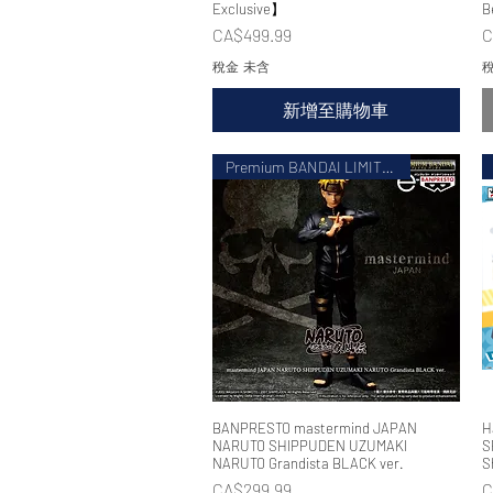
Exclusive】
B
價格
CA$499.99
C
稅金 未含
稅
新增至購物車
Premium BANDAI LIMITED
BANPRESTO mastermind JAPAN
快速瀏覽
H
NARUTO SHIPPUDEN UZUMAKI
S
NARUTO Grandista BLACK ver.
S
價格
CA$299.99
C