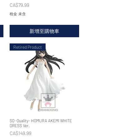
價格
CA$79.99
稅金 未含
新增至購物車
Retired Product
SQ -Quality- HOMURA AKEMI WHITE
快速瀏覽
DRESS Ver.
價格
CA$149.99