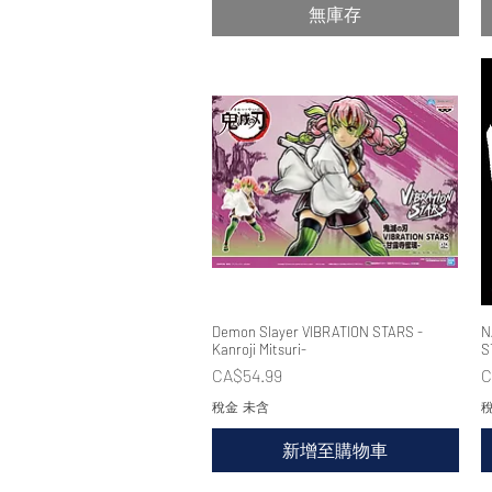
無庫存
Demon Slayer VIBRATION STARS -
快速瀏覽
N
Kanroji Mitsuri-
S
價格
CA$54.99
C
稅金 未含
稅
新增至購物車