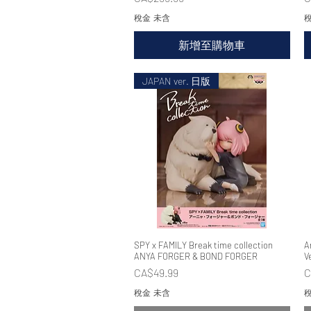
稅金 未含
稅
新增至購物車
JAPAN ver. 日版
SPY x FAMILY Break time collection
快速瀏覽
A
ANYA FORGER & BOND FORGER
V
價格
CA$49.99
C
稅金 未含
稅