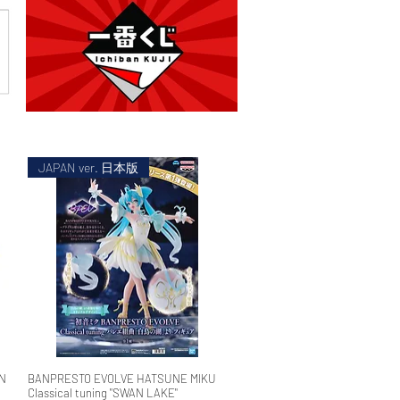
JAPAN ver. 日本版
N
BANPRESTO EVOLVE HATSUNE MIKU
快速瀏覽
Classical tuning "SWAN LAKE"