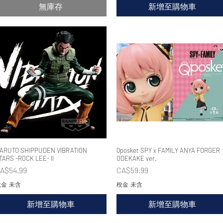
無庫存
新增至購物車
ARUTO SHIPPUDEN VIBRATION
快速瀏覽
Qposket SPY x FAMILY ANYA FORGER
快速瀏覽
TARS -ROCK LEE- II
ODEKAKE ver.
價格
價格
A$54.99
CA$59.99
金 未含
稅金 未含
新增至購物車
新增至購物車