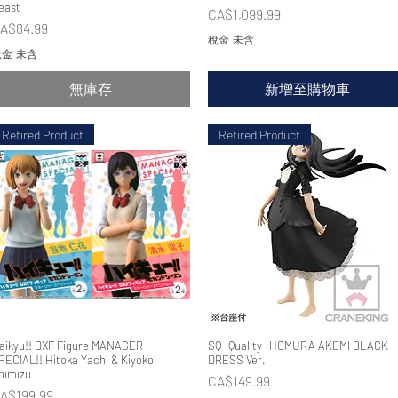
east
價格
CA$1,099.99
價格
A$84.99
稅金 未含
金 未含
無庫存
新增至購物車
Retired Product
Retired Product
aikyu!! DXF Figure MANAGER
快速瀏覽
SQ -Quality- HOMURA AKEMI BLACK
快速瀏覽
PECIAL!! Hitoka Yachi & Kiyoko
DRESS Ver.
himizu
價格
CA$149.99
價格
A$199.99