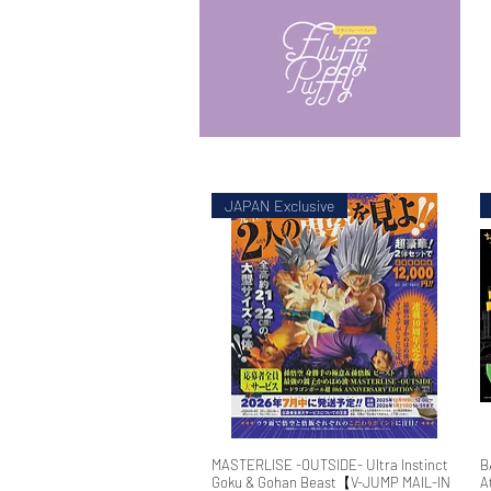
JAPAN Exclusive
MASTERLISE -OUTSIDE- Ultra Instinct
快速瀏覽
B
Goku & Gohan Beast【V-JUMP MAIL-IN
A