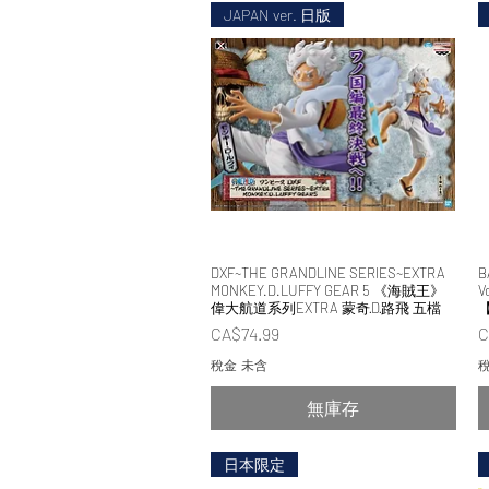
JAPAN ver. 日版
DXF~THE GRANDLINE SERIES~EXTRA
快速瀏覽
B
MONKEY.D.LUFFY GEAR 5 《海賊王》
V
偉大航道系列EXTRA 蒙奇·D·路飛 五檔
價格
CA$74.99
C
稅金 未含
稅
無庫存
日本限定