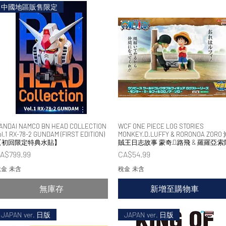
中國地區販售限定
ANDAI NAMCO BN HEAD COLLECTION
快速瀏覽
WCF ONE PIECE LOG STORIES
快速瀏覽
ol.1 RX-78-2 GUNDAM (FIRST EDITION)
MONKEY.D.LUFFY & RORONOA ZORO
【初回限定特典水貼】
賊王日志故事 蒙奇·D·路飛 & 羅羅亞·索
價格
價格
A$799.99
CA$54.99
金 未含
稅金 未含
無庫存
新增至購物車
JAPAN ver. 日版
JAPAN ver. 日版