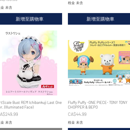
稅金 未含
金 未含
新增至購物車
新增至購物車
rtScale Bust REM Ichibankuji Last One
快速瀏覽
Fluffy Puffy -ONE PIECE- TONY TONY
快速瀏覽
er. (Illuminated Face)
CHOPPER & BEPO
價格
價格
A$249.99
CA$44.99
金 未含
稅金 未含