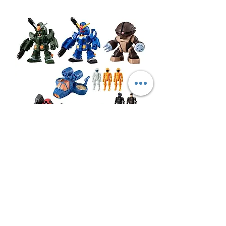
WECHAT 微信諮詢
MOBILE SUIT GUNDAM MICRO WARS 5 機動戰
士高達 微型戰場5（全6種）
價格
CA$19.99
稅金 未含
無庫存