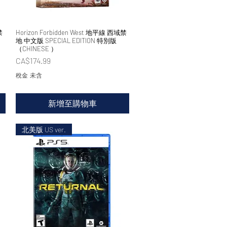
禁
Horizon Forbidden West 地平線 西域禁
快速瀏覽
地 中文版 SPECIAL EDITION 特別版
（CHINESE ）
價格
CA$174.99
稅金 未含
新增至購物車
北美版 US ver.