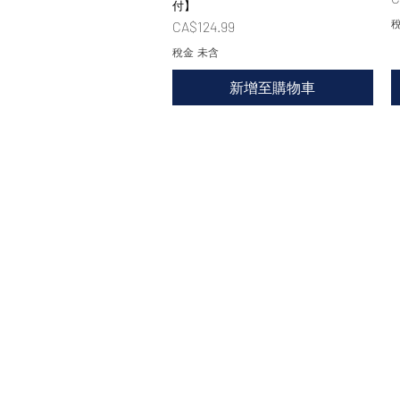
付】
價格
稅
CA$124.99
稅金 未含
新增至購物車