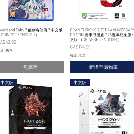
word and Fairy 7 仙劍奇俠傳 7 中文版
快速瀏覽
GRAN TURISMO 7 25TH ANNIVERSAR
快速瀏覽
CHINESE / ENGLISH）
EDITION 跑車浪漫旅 7 25週年紀念版 
文版 （CHINESE / ENGLISH ）
價格
A$49.99
價格
CA$174.99
金 未含
稅金 未含
無庫存
新增至購物車
中文版
中文版