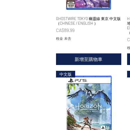
GHOSTWIRE TOKYO 幽靈線 東京 中文版
快速瀏覽
H
（CHINESE / ENGLISH ）
地
E
價格
CA$89.99
（
稅金 未含
C
稅
新增至購物車
中文版