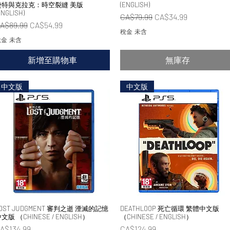
捷特與克拉克：時空裂縫 美版
(ENGLISH)
ENGLISH)
一般價格
促銷價格
CA$79.99
CA$34.99
一般價格
促銷價格
A$89.99
CA$54.99
稅金 未含
金 未含
新增至購物車
無庫存
中文版
中文版
OST JUDGMENT 審判之逝 湮滅的記憶
快速瀏覽
DEATHLOOP 死亡循環 繁體中文版
快速瀏覽
文版 （CHINESE / ENGLISH）
（CHINESE / ENGLISH）
價格
價格
A$134.99
CA$124.99