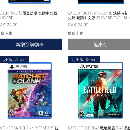
LDEN RING 艾爾登法環 繁體中文版
快速瀏覽
CALL OF DUTY: VANGUARD 決勝時刻:
快速瀏覽
CHINESE)
先鋒 繁體中文版 (CHINESE/ENGLISH)
價格
價格
A$134.99
CA$124.99
金 未含
稅金 未含
新增至購物車
無庫存
北美版 US ver.
北美版 US ver.
ATCHET AND CLANK RIFT APART 拉
快速瀏覽
BATTLEFIELD 2042 戰地風雲2042 美
快速瀏覽