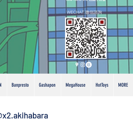
WECHAT 微信諮詢
N
Banpresto
Gashapon
MegaHouse
HotToys
MORE
x2.akihabara