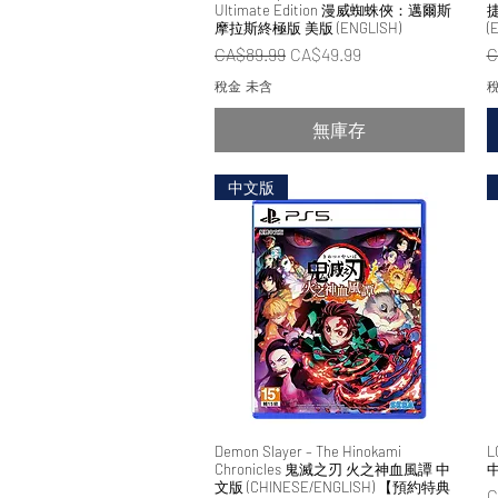
Ultimate Edition 漫威蜘蛛俠：邁爾斯
摩拉斯終極版 美版 (ENGLISH)
(
一般價格
促銷價格
CA$89.99
CA$49.99
C
稅金 未含
稅
無庫存
中文版
Demon Slayer – The Hinokami
快速瀏覽
L
Chronicles 鬼滅之刃 火之神血風譚 中
中
文版 (CHINESE/ENGLISH) 【預約特典
C