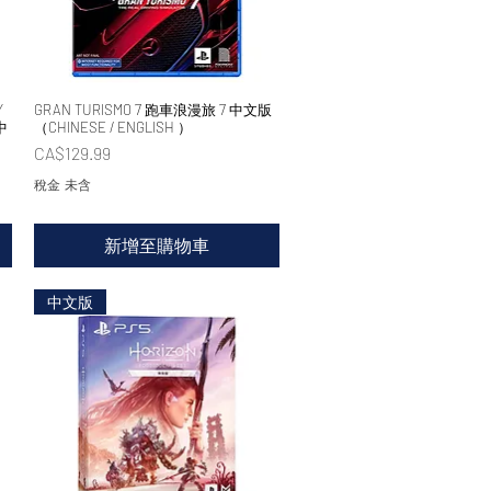
Y
GRAN TURISMO 7 跑車浪漫旅 7 中文版
快速瀏覽
中
（CHINESE / ENGLISH ）
價格
CA$129.99
稅金 未含
新增至購物車
中文版