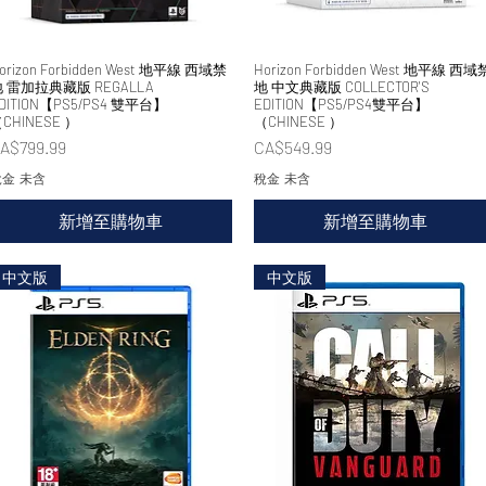
orizon Forbidden West 地平線 西域禁
快速瀏覽
Horizon Forbidden West 地平線 西域
快速瀏覽
 雷加拉典藏版 REGALLA
地 中文典藏版 COLLECTOR'S
DITION【PS5/PS4 雙平台】
EDITION【PS5/PS4雙平台】
CHINESE ）
（CHINESE ）
價格
價格
A$799.99
CA$549.99
金 未含
稅金 未含
新增至購物車
新增至購物車
中文版
中文版