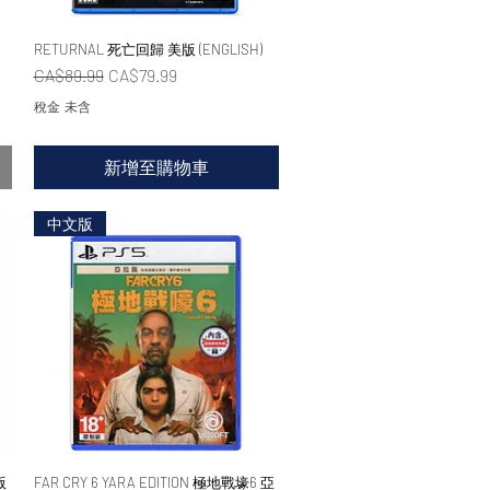
RETURNAL 死亡回歸 美版 (ENGLISH)
快速瀏覽
一般價格
促銷價格
CA$89.99
CA$79.99
稅金 未含
新增至購物車
中文版
版
FAR CRY 6 YARA EDITION 極地戰壕6 亞
快速瀏覽