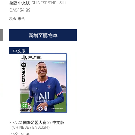
拉版 中文版 (CHINESE/ENGLISH)
價格
CA$134.99
稅金 未含
新增至購物車
中文版
FIFA 22 國際足盟大賽 22 中文版
快速瀏覽
（CHINESE / ENGLISH）
價格
CA$124.99