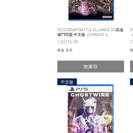
SD GUNDAM BATTLE ALLIANCE SD高達
快速瀏覽
S
激鬥同盟 中文版（CHINESE ）
（
價格
CA$134.99
C
稅金 未含
稅
無庫存
中文版