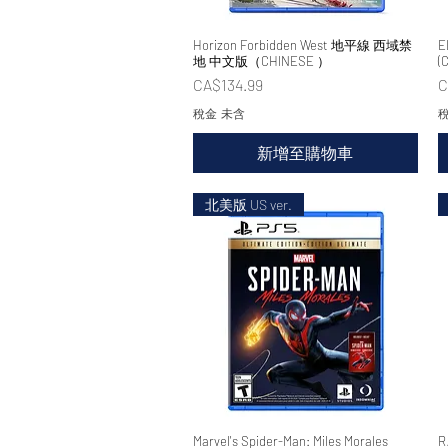
Horizon Forbidden West 地平線 西域禁
快速瀏覽
E
地 中文版（CHINESE ）
(
價格
CA$134.99
C
稅金 未含
稅
新增至購物車
北美版 US ver.
Marvel's Spider-Man: Miles Morales
快速瀏覽
R