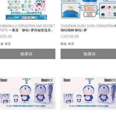
CHIBANKUJI DORAEMON AND SECRET
快速瀏覽
CHOGOKIN GURU GURU DORAEMON 
快速瀏覽
PROPS 一番賞「哆啦A夢與秘密道具」
嚕咕嚕轉“哆啦A夢”
價格
價格
A$9.99
CA$199.99
金 未含
稅金 未含
無庫存
無庫存