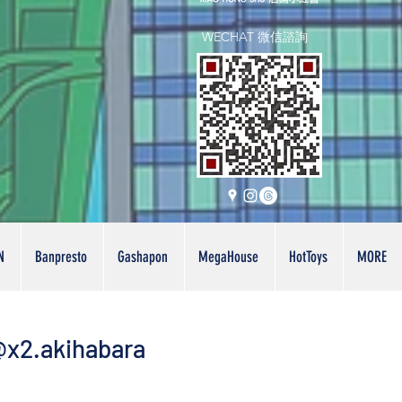
WECHAT 微信諮詢
N
Banpresto
Gashapon
MegaHouse
HotToys
MORE
x2.akihabara