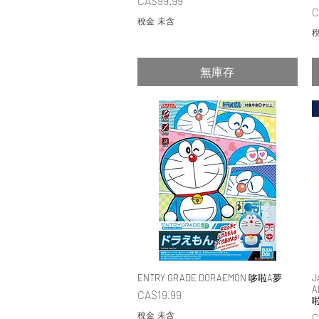
CA$99.99
C
稅金 未含
稅
無庫存
ENTRY GRADE DORAEMON 哆啦A夢
快速瀏覽
J
A
價格
CA$19.99
稅金 未含
C