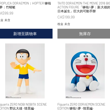
ROPLICA DORAEMON：HOPTER 哆啦
快速瀏覽
TAITO DORAEMON THE MOVIE 2016 BI
快速瀏覽
A夢：竹蜻蜓
ACTION FIGURE「哆啦A夢：新·大雄
日本誕生」巨大的可動手辦
價格
A$99.99
價格
CA$199.99
金 未含
稅金 未含
新增至購物車
無庫存
iguarts ZERO NOBI NOBITA SCENE
快速瀏覽
Figuarts ZERO DORAEMON SCENE
快速瀏覽
DITION 野比大雄 -情景編-
EDITION 哆啦A夢 -情景編-