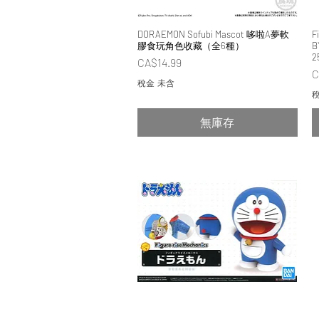
DORAEMON Sofubi Mascot 哆啦A夢軟
快速瀏覽
F
膠食玩角色收藏（全6種）
B
2
價格
CA$14.99
C
稅金 未含
稅
無庫存