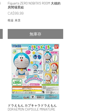
G
Figuarts ZERO NOBITA'S ROOM 大雄的
快速瀏覽
的
房間場景組
價格
CA$99.99
稅金 未含
無庫存
ドラえもん カプキャラドラえもん
快速瀏覽
DORAEMON CAPSULE MINIATURE