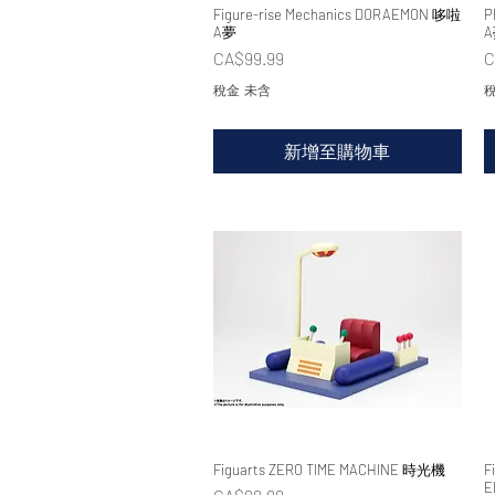
Figure-rise Mechanics DORAEMON 哆啦
快速瀏覽
P
A夢
價格
CA$99.99
C
稅金 未含
稅
新增至購物車
Figuarts ZERO TIME MACHINE 時光機
快速瀏覽
F
E
價格