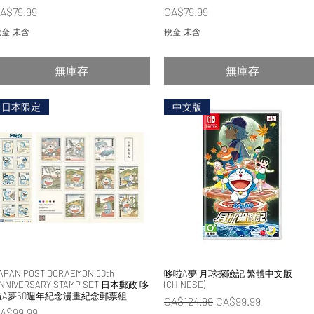
價格
價格
A$79.99
CA$79.99
金 未含
稅金 未含
無庫存
無庫存
日本限定
中文版
APAN POST DORAEMON 50th
快速瀏覽
哆啦A夢 月球探險記 繁體中文版
快速瀏覽
NNIVERSARY STAMP SET 日本郵政 哆
(CHINESE)
啦A夢50週年紀念漫畫紀念郵票組
一般價格
促銷價格
CA$124.99
CA$99.99
價格
A$99.99