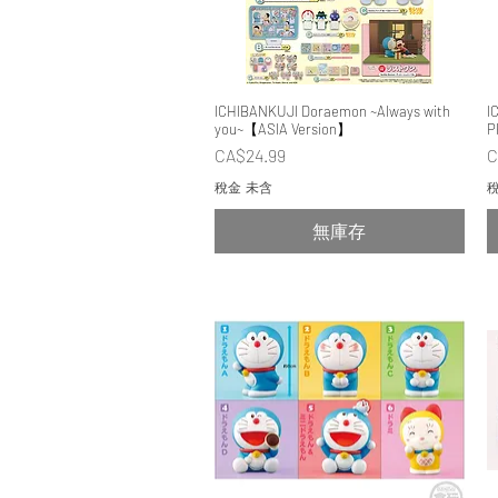
ICHIBANKUJI Doraemon ~Always with
快速瀏覽
I
you~【ASIA Version】
價格
CA$24.99
C
稅金 未含
稅
無庫存