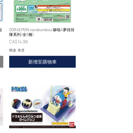
咕
DORAEMON narabundesu 哆啦A夢排排
快速瀏覽
隊系列 (全5種)
價格
CA$14.99
稅金 未含
新增至購物車