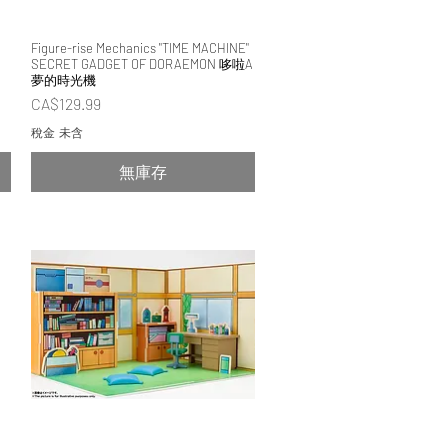
Figure-rise Mechanics "TIME MACHINE"
快速瀏覽
SECRET GADGET OF DORAEMON 哆啦A
夢的時光機
價格
CA$129.99
稅金 未含
無庫存