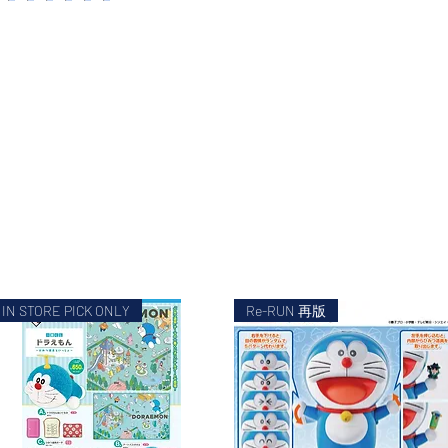
IN STORE PICK ONLY
Re-RUN 再版