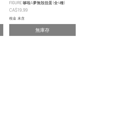
FIGURE 哆啦A夢無殼扭蛋 (全4種)
價格
CA$19.99
稅金 未含
無庫存