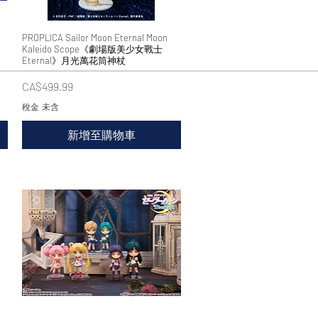
PROPLICA Sailor Moon Eternal Moon
快速瀏覽
Kaleido Scope《劇場版美少女戰士
Eternal》月光萬花筒神杖
價格
CA$499.99
稅金 未含
新增至購物車