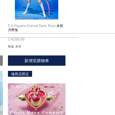
S.H.Figuarts Eternal Sailor Moon 永恆
快速瀏覽
月野兔
價格
CA$99.99
稅金 未含
新增至購物車
魂商店限定