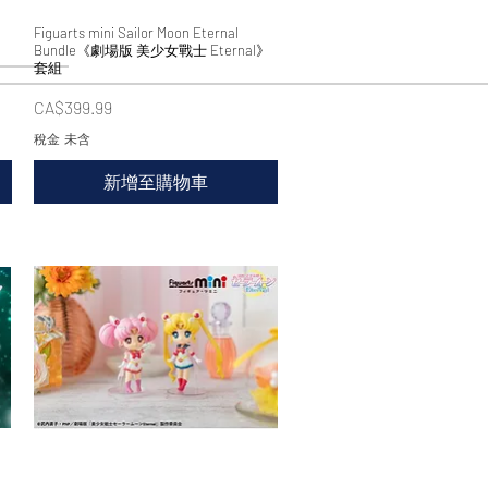
Figuarts mini Sailor Moon Eternal
快速瀏覽
Bundle《劇場版 美少女戰士 Eternal》
套組
價格
CA$399.99
稅金 未含
新增至購物車