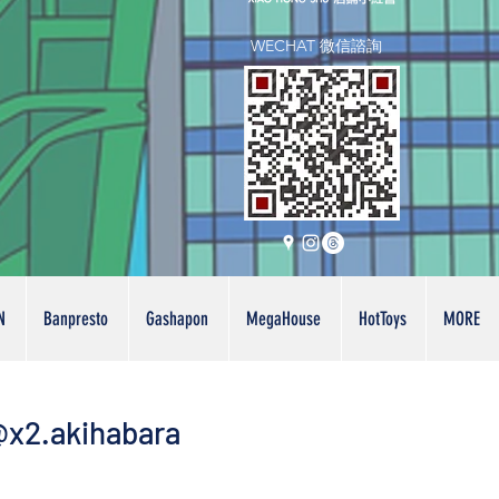
WECHAT 微信諮詢
N
Banpresto
Gashapon
MegaHouse
HotToys
MORE
x2.akihabara