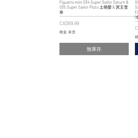
Figuarts mini 034 Super Sailor Saturn &
快速瀏覽
G
035 Super Sailor Pluto 土萌螢 & 冥王雪
S
奈
E
(
價格
CA$69.99
C
稅金 未含
稅
無庫存