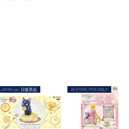
JAPAN ver. 日版景品
IN STORE PICK ONLY