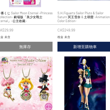
番くじ Sailor Moon Eternal ~Princess
快速瀏覽
S.H.Figuarts Sailor Pluto & Sailor
快速瀏覽
ollection~ 劇場版「美少女戰士
Saturn 冥王雪奈 & 土萌螢 -Animation
ternal」~公主收藏~
Color Edition-
價格
價格
A$29.99
CA$249.99
金 未含
稅金 未含
無庫存
新增至購物車