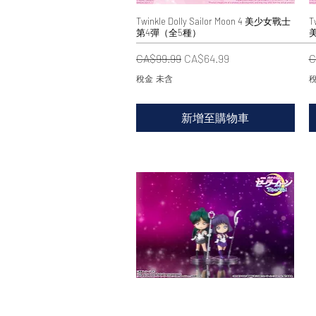
Twinkle Dolly Sailor Moon 4 美少女戰士
快速瀏覽
T
第4彈（全5種）
一般價格
促銷價格
CA$99.99
CA$64.99
C
稅金 未含
稅
新增至購物車