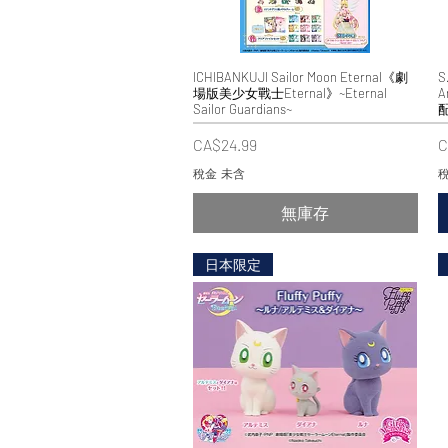
ICHIBANKUJI Sailor Moon Eternal《劇
快速瀏覽
S
場版美少女戰士Eternal》~Eternal
A
Sailor Guardians~
價格
CA$24.99
C
稅金 未含
稅
無庫存
日本限定