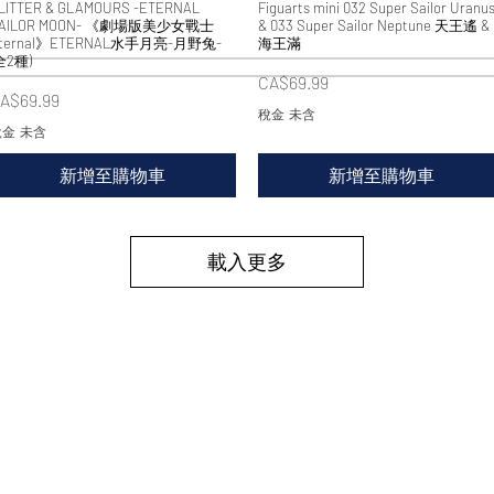
LITTER & GLAMOURS -ETERNAL
快速瀏覽
Figuarts mini 032 Super Sailor Uranu
快速瀏覽
AILOR MOON- 《劇場版美少女戰士
& 033 Super Sailor Neptune 天王遙 &
ternal》ETERNAL水手月亮-月野兔-
海王滿
全2種)
價格
CA$69.99
價格
A$69.99
稅金 未含
金 未含
新增至購物車
新增至購物車
載入更多