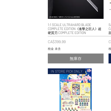
1:1 SCALE ULTRAHARD BLADE
快速瀏覽
S
COMPLETE EDITION《進擊之巨人》超
C
硬質刃 COMPLETE EDITION
價格
CA$399.99
C
稅金 未含
稅
無庫存
IN STORE PICK ONLY