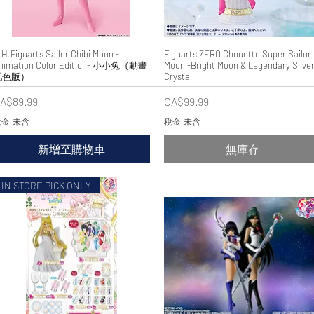
.H.Figuarts Sailor Chibi Moon -
快速瀏覽
Figuarts ZERO Chouette Super Sailor
快速瀏覽
nimation Color Edition- 小小兔（動畫
Moon -Bright Moon & Legendary Slive
配色版）
Crystal
價格
價格
A$89.99
CA$99.99
金 未含
稅金 未含
新增至購物車
無庫存
IN STORE PICK ONLY