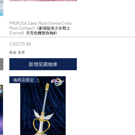
PROPLICA Sailor Moon Eternal Crisis
快速瀏覽
r
Moon Compact《劇場版美少女戰士
Eternal》月亮危機變身胸針
價格
CA$279.99
稅金 未含
新增至購物車
魂商店限定