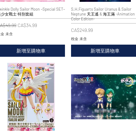
winkle Dolly Sailor Moon ~Special SET~
快速瀏覽
S.H.Figuarts Sailor Uranus & Sailor
快速瀏覽
美少女戰士 特別套組
Neptune 天王遙 & 海王滿 -Animation
Color Edition-
一般價格
促銷價格
A$49.99
CA$34.99
價格
CA$249.99
金 未含
稅金 未含
新增至購物車
新增至購物車