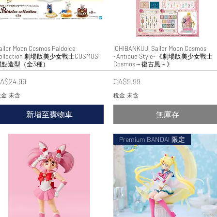
ailor Moon Cosmos Paldolce
快速瀏覽
ICHIBANKUJI Sailor Moon Cosmos
快速瀏覽
ollection 劇場版美少女戰士COSMOS
~Antique Style~《劇場版美少女戰士
甜點造型（全3種）
Cosmos～復古風～》
價格
價格
A$24.99
CA$9.99
金 未含
稅金 未含
新增至購物車
無庫存
Premium BANDAI 限定