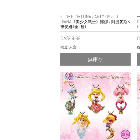
Fluffy Puffy LUNA / ARTMEIS and
快速瀏覽
一
DIANA《美少女戰士》露娜 / 阿提麥斯&
C
黛安娜 (全2種)
E
價格
CA$49.99
C
稅金 未含
稅
無庫存