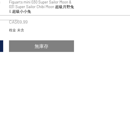
s
Figuarts mini 030 Super Sailor Moon &
快速瀏覽
031 Super Sailor Chibi Moon 超級月野兔
& 超級小小兔
價格
CA$69.99
稅金 未含
無庫存