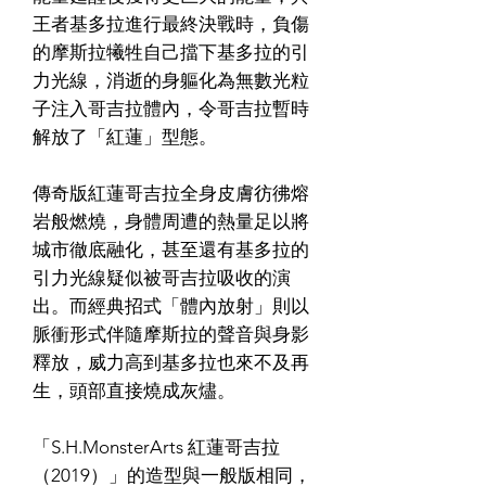
王者基多拉進行最終決戰時，負傷
的摩斯拉犧牲自己擋下基多拉的引
力光線，消逝的身軀化為無數光粒
子注入哥吉拉體內，令哥吉拉暫時
解放了「紅蓮」型態。
傳奇版紅蓮哥吉拉全身皮膚彷彿熔
岩般燃燒，身體周遭的熱量足以將
城市徹底融化，甚至還有基多拉的
引力光線疑似被哥吉拉吸收的演
出。而經典招式「體內放射」則以
脈衝形式伴隨摩斯拉的聲音與身影
釋放，威力高到基多拉也來不及再
生，頭部直接燒成灰燼。
「S.H.MonsterArts 紅蓮哥吉拉
（2019）」的造型與一般版相同，