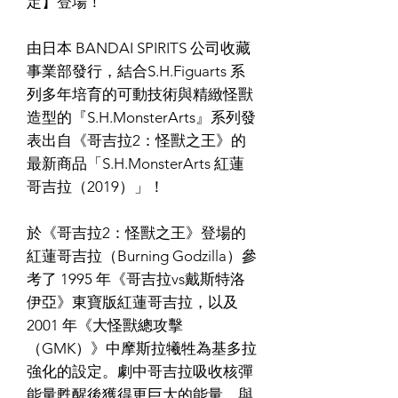
定】登場！
由日本 BANDAI SPIRITS 公司收藏
事業部發行，結合S.H.Figuarts 系
列多年培育的可動技術與精緻怪獸
造型的『S.H.MonsterArts』系列發
表出自《哥吉拉2：怪獸之王》的
最新商品「S.H.MonsterArts 紅蓮
哥吉拉（2019）」！
於《哥吉拉2：怪獸之王》登場的
紅蓮哥吉拉（Burning Godzilla）參
考了 1995 年《哥吉拉vs戴斯特洛
伊亞》東寶版紅蓮哥吉拉，以及
2001 年《大怪獸總攻擊
（GMK）》中摩斯拉犧牲為基多拉
強化的設定。劇中哥吉拉吸收核彈
能量甦醒後獲得更巨大的能量，與