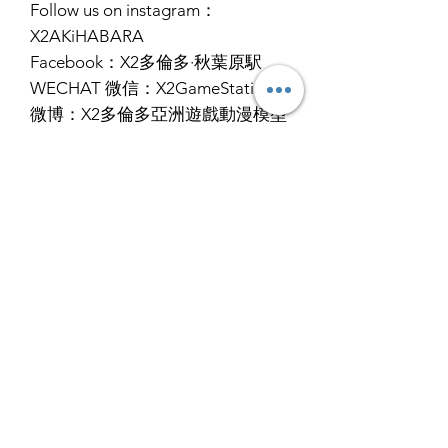
Follow us on instagram：
X2AKiHABARA
Facebook：X2多倫多·秋葉原駅
WECHAT 微信：X2GameStation
微博：X2多倫多亞洲遊戲動漫模型
王國
RETURN & REFUND POLICY
ALL PRODUCT ARE FINAL SALE
SHIPPING INFO
NO REFUND OR EXCHANGE
Ship by fedex ground service in
STORE PICK UP 店面取貨
Canada or US （2 - 5 days ）
Ship by fedex economy serice
SAME DAY STORE PICK UP （FREE）
worldwide （3 - 7 days）
also available, same day pick up
If you want select other shipping
please place your order
method, please contact us via phone ,
before 6:00pm EST, after 6:00pm EST
wechat, instagram , email, facebook or