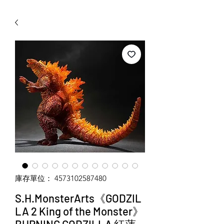
WECHAT 微信諮詢
庫存單位： 4573102587480
S.H.MonsterArts《GODZIL
LA 2 King of the Monster》