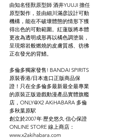
由知名怪獸原型師 酒井YUUJI 擔任
原型製作，並由細川滿彦設計可動
機構，能在不破壞體態的情形下獲
得出色的可動範圍。紅蓮版將本體
更改為透明成形再以橘色調塗裝，
呈現熔岩般燃燒的皮膚質感、彷彿
正在發光的背鰭。
多倫多獨家發售! BANDAI SPIRITS
原裝香港/日本進口正版商品保
證！只在全多倫多最新最全最專業
的原裝正版遊戲動漫產品實體旗艦
店，ONLY@X2 AKiHABARA 多倫
多秋葉原駅
創立於2007年·歷史悠久·信心保證
ONLINE STORE 線上商店：
www.x2akihabara.com