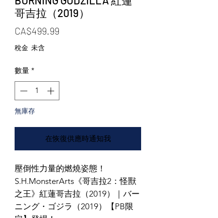
BURNING GODZILLA 紅蓮
哥吉拉（2019）
價格
CA$499.99
稅金 未含
數量
*
無庫存
在恢復供應時通知我
壓倒性力量的燃燒姿態！
S.H.MonsterArts《哥吉拉2：怪獸
之王》紅蓮哥吉拉（2019）｜バー
ニング・ゴジラ（2019）【PB限