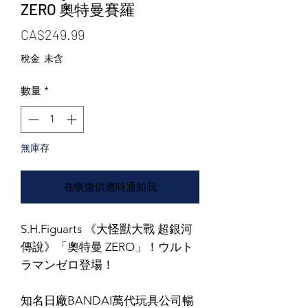
ZERO 奧特曼賽羅
價格
CA$249.99
稅金 未含
數量
*
無庫存
在恢復供應時通知我
S.H.Figuarts 《大怪獸大戰 超銀河
傳說》「奧特曼 ZERO」！ウルト
ラマンゼロ登場！
知名日廠BANDAI萬代玩具公司暢