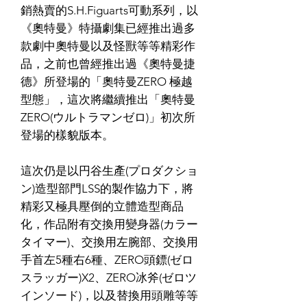
銷熱賣的S.H.Figuarts可動系列，以
《奧特曼》特攝劇集已經推出過多
款劇中奧特曼以及怪獸等等精彩作
品，之前也曾經推出過《奧特曼捷
德》所登場的「奧特曼ZERO 極越
型態」，這次將繼續推出「奧特曼
ZERO(ウルトラマンゼロ)」初次所
登場的樣貌版本。
這次仍是以円谷生產(プロダクショ
ン)造型部門LSS的製作協力下，將
精彩又極具壓倒的立體造型商品
化，作品附有交換用變身器(カラー
タイマー)、交換用左腕部、交換用
手首左5種右6種、ZERO頭鏢(ゼロ
スラッガー)X2、ZERO冰斧(ゼロツ
インソード)，以及替換用頭雕等等