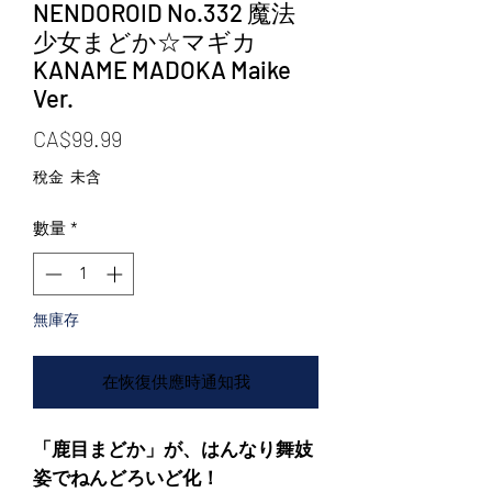
NENDOROID No.332 魔法
少女まどか☆マギカ
KANAME MADOKA Maike
Ver.
價格
CA$99.99
稅金 未含
數量
*
無庫存
在恢復供應時通知我
「鹿目まどか」が、はんなり舞妓
姿でねんどろいど化！