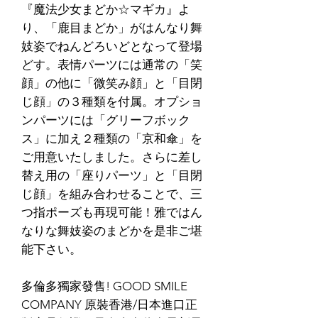
『魔法少女まどか☆マギカ』よ
り、「鹿目まどか」がはんなり舞
妓姿でねんどろいどとなって登場
どす。表情パーツには通常の「笑
顔」の他に「微笑み顔」と「目閉
じ顔」の３種類を付属。オプショ
ンパーツには「グリーフボック
ス」に加え２種類の「京和傘」を
ご用意いたしました。さらに差し
替え用の「座りパーツ」と「目閉
じ顔」を組み合わせることで、三
つ指ポーズも再現可能！雅ではん
なりな舞妓姿のまどかを是非ご堪
能下さい。
多倫多獨家發售! GOOD SMILE
COMPANY 原裝香港/日本進口正