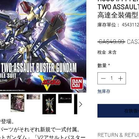
TWO ASSAUL
高達全裝備型
庫存單位： 4543112
一般
 CA$49.99 
CA$
稅金 未含
數量
*
無庫存
在恢復
で登場。
パーツがそれぞれ新規で一式付属。
RETURN & REFU
ルトガンダム」「V2アサルトバスター