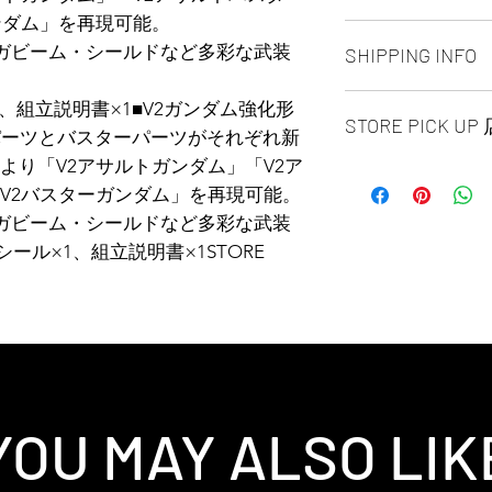
ンダム」を再現可能。
ALL PRODUCT ARE
ガビーム・シールドなど多彩な武装
SHIPPING INFO
NO REFUND OR 
Ship by fedex groun
1、組立説明書×1■V2ガンダム強化形
STORE PICK U
days ）
パーツとバスターパーツがそれぞれ新
Ship by fedex econ
より「V2アサルトガンダム」「V2ア
【SAME DAY STORE
days）
V2バスターガンダム」を再現可能。
available, same day
If you want select o
before 6:00pm EST, 
contact us via phone
ガビーム・シールドなど多彩な武装
arrange to next busi
facebook or message
ール×1、組立説明書×1STORE
time is MON - SUN
Toronto GTA Area w
Pick up location is 
our delivery depart
A: SPLENDID CHI
you place order.
UNIT 1B16 / 1B15 / 
Ave.EAST Scarbor
B: NORTH YORK S
UNIT 158 4750 Yong
YOU MAY ALSO LIK
Pick up requite the
issued photo I.D.