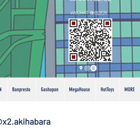
WECHAT 微信諮詢
N
Banpresto
Gashapon
MegaHouse
HotToys
MORE
x2.akihabara