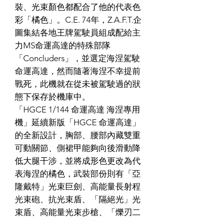
裝、光束顏色都配合了他的代表色
彩「橘色」。C.E. 74年，Z.A.F.T.企
圖集結各地王牌駕駛員組成配給主
力MS命運高達的特殊部隊
「Concluders」，並選定海涅駕駛
命運高達，然而隨著海涅不幸提前
戰死，此機就在從未被駕駛過的狀
態下保存於機庫中。
「HGCE 1/144 命運高達 海涅專用
機」延續新版「HGCE 命運高達」
的全新設計，胸部、腰部內藏雙重
可動關節、側裙甲能夠向後滑動降
低大腿干涉，並將成形色更改為代
表海涅的橘色，武裝部份則有「亞
隆戴特」光束巨劍、高能量長射程
光束砲、抗光束盾、「隔絕光」光
束盾、高能量光束步槍、「爍刃二