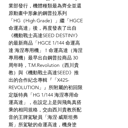
業部發行，機體種類最為齊全並還
原動畫中形象的鋼普拉系列
「HG（High Grade）」繼「HGCE
命運高達」後，再度發表了出自
《機動戰士高達SEED DESTINY》
的最新商品「HGCE 1/144 命運高
達 海涅專用機」！命運高達（海涅
專用機）最早出自鋼普拉商品 30
周年時，T.M.Revolution（西川貴
教）與《機動戰士高達SEED》推
出的合作紀念專輯『「X42S-
REVOLUTION」』所附屬的初回限
定版特典「HG 1/144 海涅專用命
運高達」，在設定上是與飛鳥真搭
乘的相同規格，交由西川貴教所配
音的王牌駕駛員「海涅·威斯坦弗
斯」所駕駛的命運高達，機身塗