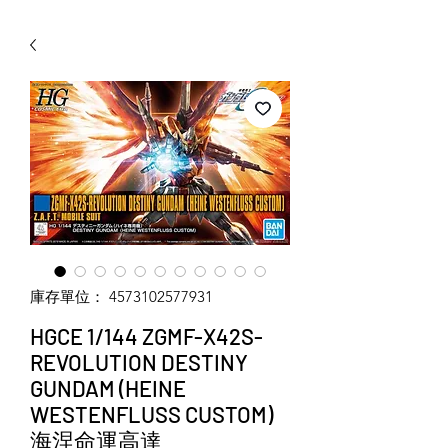
WECHAT 微信諮詢
庫存單位： 4573102577931
HGCE 1/144 ZGMF-X42S-
REVOLUTION DESTINY
GUNDAM (HEINE
WESTENFLUSS CUSTOM)
海涅命運高達