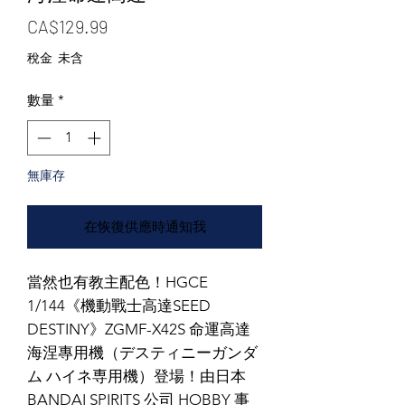
價格
CA$129.99
稅金 未含
數量
*
無庫存
在恢復供應時通知我
當然也有教主配色！HGCE
1/144《機動戰士高達SEED
DESTINY》ZGMF-X42S 命運高達
海涅專用機（デスティニーガンダ
ム ハイネ専用機）登場！由日本
BANDAI SPIRITS 公司 HOBBY 事