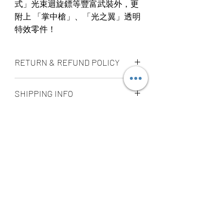
式」光束迴旋鏢等豐富武裝外，更
附上 「掌中槍」、「光之翼」透明
特效零件！
RETURN & REFUND POLICY
ALL PRODUCT ARE FINAL SALE
SHIPPING INFO
NO REFUND OR EXCHANGE
Ship by fedex ground service in
STORE PICK UP 店面取貨
Canada or US （2 - 5 days ）
Ship by fedex economy serice
SAME DAY STORE PICK UP （FREE）
worldwide （3 - 7 days）
also available, same day pick up
If you want select other shipping
please place your order
method, please contact us via phone ,
before 6:00pm EST, after 6:00pm EST
wechat, instagram , email, facebook or
order will arrange to next business day
message before place order.
YOU MAY ALSO
pick up. our pick up time is MON -
Toronto GTA Area we can do same day
SUN 2:00pm - 7:00pm EST，pick up
delivery by our delivery department,