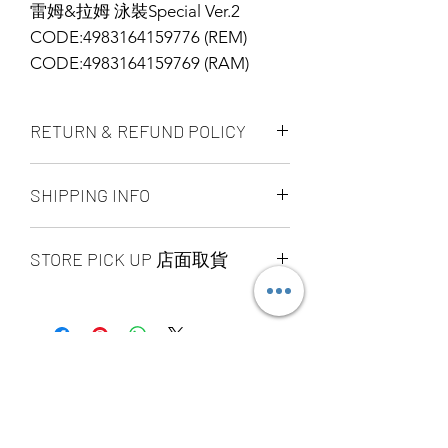
雷姆&拉姆 泳裝Special Ver.2
CODE:4983164159776 (REM)
CODE:4983164159769 (RAM)
RETURN & REFUND POLICY
ALL PRODUCT ARE FINAL SALE
SHIPPING INFO
NO REFUND OR EXCHANGE
Ship by fedex ground service in
STORE PICK UP 店面取貨
Canada or US （2 - 5 days ）
Ship by fedex economy serice
【SAME DAY STORE PICK UP 】
worldwide （3 - 7 days）
（FREE）also available, same day pick
If you want select other shipping
up please place your order
method, please contact us via phone ,
before 6:00pm EST, after 6:00pm EST
wechat, instagram , email, facebook or
order will arrange to next business day
message before place order.
YOU MAY ALSO
pick up. our pick up time is MON -
Toronto GTA Area we can do same day
SUN 2:00pm - 7:00pm EST
delivery by our delivery department,