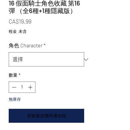
16 假面騎士角色收藏 第16
彈 （全6種+1種隱藏版）
價格
CA$19.99
稅金 未含
角色 Character
*
數量
*
無庫存
在恢復供應時通知我