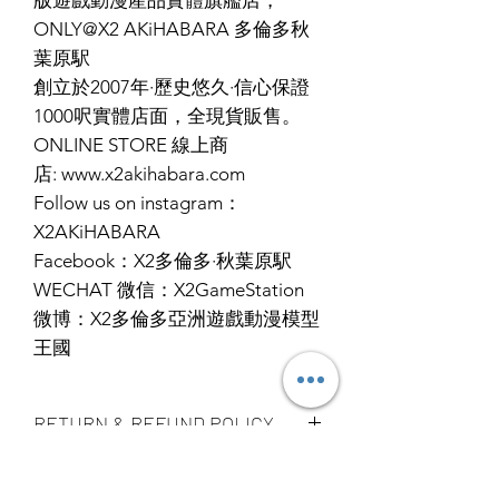
ONLY@X2 AKiHABARA 多倫多秋
葉原駅
創立於2007年·歷史悠久·信心保證
1000呎實體店面，全現貨販售。
ONLINE STORE 線上商
店: www.x2akihabara.com
Follow us on instagram：
X2AKiHABARA
Facebook：X2多倫多·秋葉原駅
WECHAT 微信：X2GameStation
微博：X2多倫多亞洲遊戲動漫模型
王國
RETURN & REFUND POLICY
ALL PRODUCT ARE FINAL SALE
SHIPPING INFO
NO REFUND OR EXCHANGE