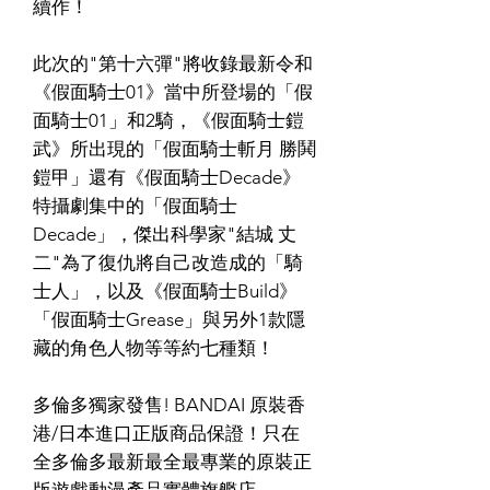
續作！
此次的"第十六彈"將收錄最新令和
《假面騎士01》當中所登場的「假
面騎士01」和2騎，《假面騎士鎧
武》所出現的「假面騎士斬月 勝鬨
鎧甲」還有《假面騎士Decade》
特攝劇集中的「假面騎士
Decade」，傑出科學家"結城 丈
二"為了復仇將自己改造成的「騎
士人」，以及《假面騎士Build》
「假面騎士Grease」與另外1款隱
藏的角色人物等等約七種類！
多倫多獨家發售! BANDAI 原裝香
港/日本進口正版商品保證！只在
全多倫多最新最全最專業的原裝正
版遊戲動漫產品實體旗艦店，